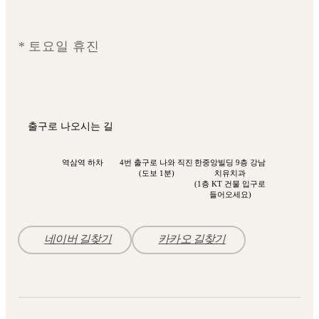
*
토요일 휴진
출구로 나오시는 길
역삼역 하차
4번 출구로 나와 직진
한중앙빌딩 9층 강남
(도보 1분)
치유치과
(1층 KT 건물 입구로
들어오세요)
네이버 길찾기
카카오 길찾기