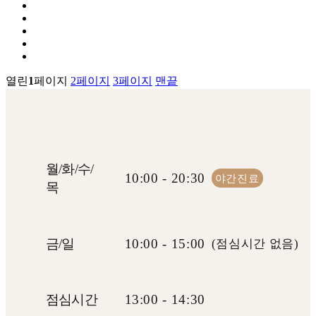
열린
1
페이지
2
페이지
3
페이지
맨끝
월
/
화
/
수
/
10:00 - 20:30
야간진료
목
금
/
일
10:00 - 15:00
(점심시간 없음)
점
심
시
간
13:00 - 14:30